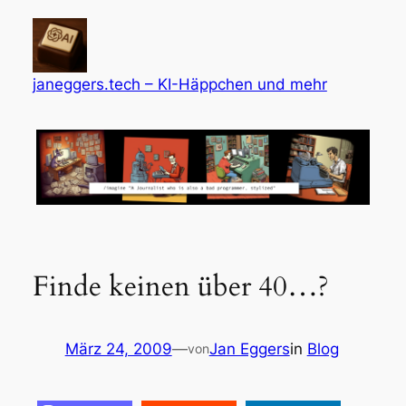
Zum
Inhalt
springen
janeggers.tech – KI-Häppchen und mehr
Finde keinen über 40…?
März 24, 2009
—
Jan Eggers
in
Blog
von