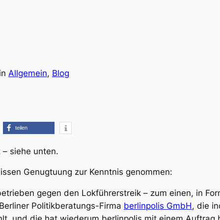
in
Allgemein
, 
Blog
teilen
 – siehe unten.
wissen Genugtuung zur Kenntnis genommen:
etrieben gegen den Lokführerstreik – zum einen, in F
Berliner Politikberatungs-Firma
berlinpolis GmbH
, die i
t, und die hat wiederum berlinpolis mit einem Auftrag