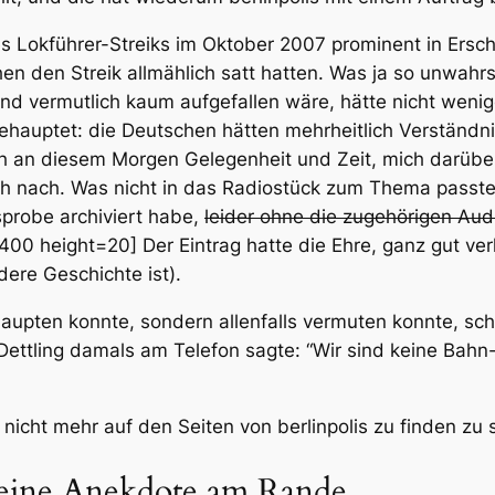
es Lokführer-Streiks im Oktober 2007 prominent in Ersch
en den Streik allmählich satt hatten. Was ja so unwahrsc
– und vermutlich kaum aufgefallen wäre, hätte nicht wen
auptet: die Deutschen hätten mehrheitlich Verständnis
ch an diesem Morgen Gelegenheit und Zeit, mich darüber
h nach. Was nicht in das Radiostück zum Thema passte, 
sprobe archiviert habe,
leider ohne die zugehörigen Aud
00 height=20] Der Eintrag hatte die Ehre, ganz gut verli
ere Geschichte ist).
pten konnte, sondern allenfalls vermuten konnte, sche
 Dettling damals am Telefon sagte: “Wir sind keine Bahn
icht mehr auf den Seiten von berlinpolis zu finden zu s
– eine Anekdote am Rande