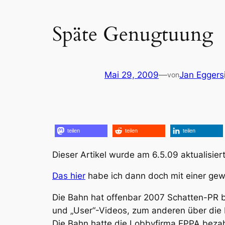
Späte Genugtuung
Mai 29, 2009
—
Jan Eggers
von
teilen
teilen
teilen
Dieser Artikel wurde am 6.5.09 aktualisiert
Das hier
habe ich dann doch mit einer ge
Die Bahn hat offenbar 2007 Schatten-PR b
und „User“-Videos, zum anderen über die 
Die Bahn hatte die Lobbyfirma EPPA bezahl