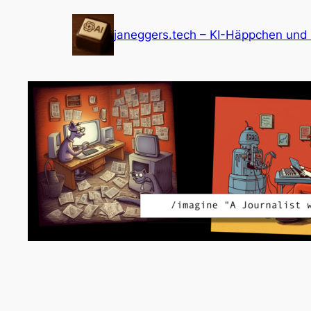
Zum
Inhalt
janeggers.tech – KI-Häppchen und
springen