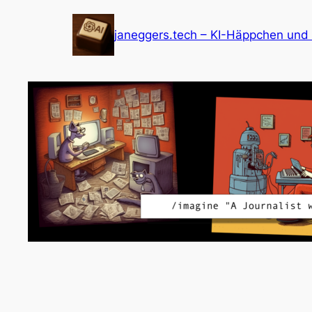
Zum
Inhalt
janeggers.tech – KI-Häppchen und
springen