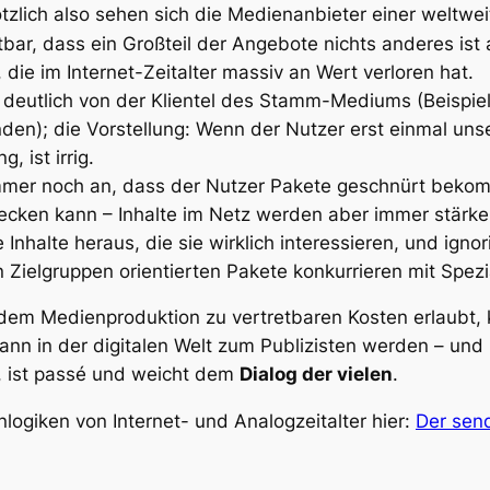
ötzlich also sehen sich die Medienanbieter einer weltwe
htbar, dass ein Großteil der Angebote nichts anderes is
 die im Internet-Zeitalter massiv an Wert verloren hat.
ch deutlich von der Klientel des Stamm-Mediums (Beispi
n); die Vorstellung: Wenn der Nutzer erst einmal unse
, ist irrig.
mmer noch an, dass der Nutzer Pakete geschnürt bekom
cken kann – Inhalte im Netz werden aber immer stärker
 Inhalte heraus, die sie wirklich interessieren, und igno
elgruppen orientierten Pakete konkurrieren mit Spezia
dem Medienproduktion zu vertretbaren Kosten erlaubt, k
nn in der digitalen Welt zum Publizisten werden – und 
, ist passé und weicht dem
Dialog der vielen
.
ogiken von Internet- und Analogzeitalter hier:
Der sen