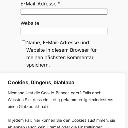
E-Mail-Adresse
*
Website
Name, E-Mail-Adresse und
Website in diesem Browser für
meinen nächsten Kommentar
speichern.
Benachrichtige mich bei neuen
Cookies, Dingens, blablaba
Kommentaren zu diesem Beitrag.
Niemand liest die Cookie-Banner, oder? Falls doch:
Wussten Sie, dass ein stetig gekämmter Igel mindestens
einen Glatzpunkt hat?
←
Vorherige:
Nächste:
Ganz
In jedem Fall: hier können Sie den Cookies zustimmen, sie
Radiobeitrags-
viele Sätze für
ablehnen (auch kein Drama) oder die Einstellungen