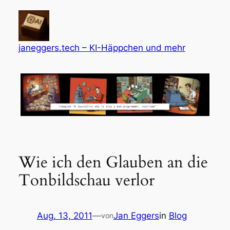
Zum
Inhalt
springen
janeggers.tech – KI-Häppchen und mehr
Wie ich den Glauben an die
Tonbildschau verlor
Aug. 13, 2011
—
Jan Eggers
in
Blog
von