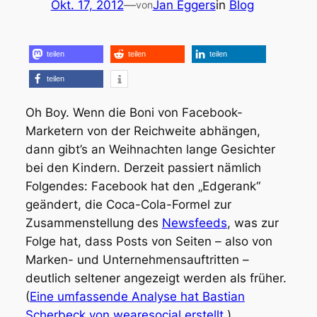
Okt. 17, 2012
—
Jan Eggers
in
Blog
von
teilen
teilen
teilen
teilen
Oh Boy. Wenn die Boni von Facebook-
Marketern von der Reichweite abhängen,
dann gibt’s an Weihnachten lange Gesichter
bei den Kindern. Derzeit passiert nämlich
Folgendes: Facebook hat den „Edgerank“
geändert, die Coca-Cola-Formel zur
Zusammenstellung des
Newsfeeds
, was zur
Folge hat, dass Posts von Seiten – also von
Marken- und Unternehmensauftritten –
deutlich seltener angezeigt werden als früher.
(
Eine umfassende Analyse hat Bastian
Scherbeck von wearesocial erstellt.
)