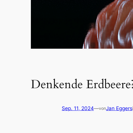
Denkende Erdbeere?
Sep. 11, 2024
—
Jan Eggers
von