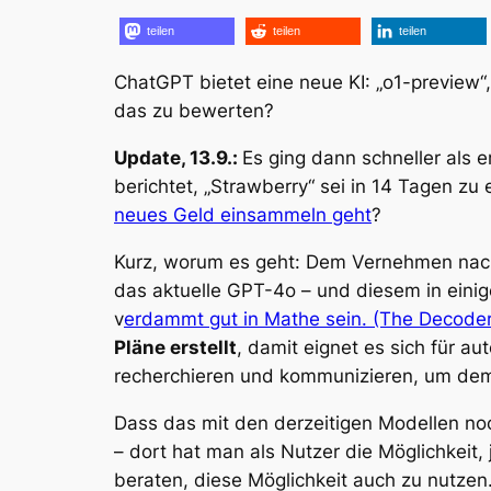
teilen
teilen
teilen
ChatGPT bietet eine neue KI: „o1-preview“
das zu bewerten?
Update, 13.9.:
Es ging dann schneller als 
berichtet, „Strawberry“ sei in 14 Tagen zu
neues Geld einsammeln geht
?
Kurz, worum es geht: Dem Vernehmen nach 
das aktuelle GPT-4o – und diesem in einig
v
erdammt gut in Mathe sein. (The Decoder
Pläne erstellt
, damit eignet es sich für au
recherchieren und kommunizieren, um dem
Dass das mit den derzeitigen Modellen noc
– dort hat man als Nutzer die Möglichkeit,
beraten, diese Möglichkeit auch zu nutzen