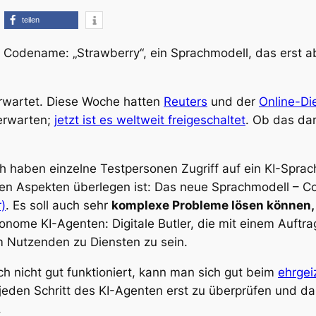
teilen
, Codename: „Strawberry“, ein Sprachmodell, das erst 
erwartet. Diese Woche hatten
Reuters
und der
Online-Die
 erwarten;
jetzt ist es weltweit freigeschaltet
. Ob das d
haben einzelne Testpersonen Zugriff auf ein KI-Sprach
en Aspekten überlegen ist: Das neue Sprachmodell – Co
)
. Es soll auch sehr
komplexe Probleme lösen können,
tonome KI-Agenten: Digitale Butler, die mit einem Auftra
 Nutzenden zu Diensten zu sein.
h nicht gut funktioniert, kann man sich gut beim
ehrgei
 jeden Schritt des KI-Agenten erst zu überprüfen und d
.