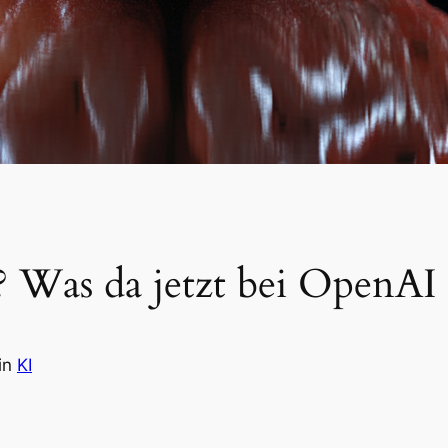
 Was da jetzt bei OpenA
in
KI