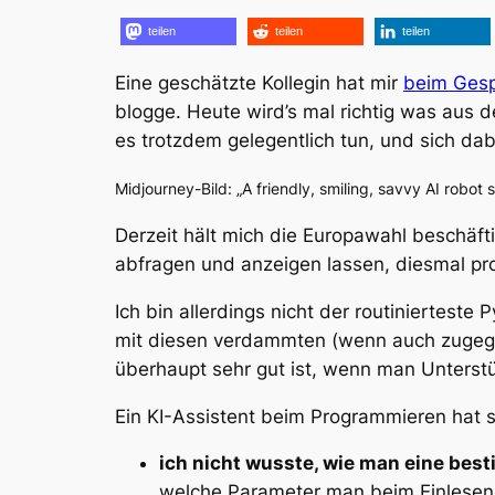
teilen
teilen
teilen
Eine geschätzte Kollegin hat mir
beim Gesp
blogge. Heute wird’s mal richtig was aus d
es trotzdem gelegentlich tun, und sich dab
Midjourney-Bild: „A friendly, smiling, savvy AI robot
Derzeit hält mich die Europawahl beschäft
abfragen und anzeigen lassen, diesmal pr
Ich bin allerdings nicht der routiniertes
mit diesen verdammten (wenn auch zug
überhaupt sehr gut ist, wenn man Unterstü
Ein KI-Assistent beim Programmieren hat 
ich nicht wusste, wie man eine bes
welche Parameter man beim Einlesen 