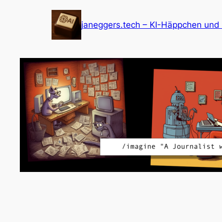
Zum
Inhalt
janeggers.tech – KI-Häppchen und
springen