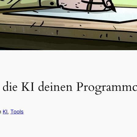
t die KI deinen Programmc
n
KI
, 
Tools