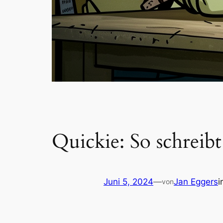
Quickie: So schreib
Juni 5, 2024
—
Jan Eggers
i
von