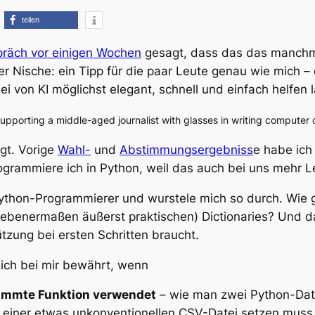
teilen
räch vor einigen Wochen
gesagt, dass das das manchmal
er Nische: ein Tipp für die paar Leute genau wie mich 
ei von KI möglichst elegant, schnell und einfach helfen 
 supporting a middle-aged journalist with glasses in writing computer
igt. Vorige
Wahl-
und
Abstimmungsergebniss
e habe ich
ogrammiere ich in Python, weil das auch bei uns mehr L
te Python-Programmierer und wurstele mich so durch. Wi
egebenermaßen
äußerst praktischen)
Dictionaries? Und da
tzung bei ersten Schritten braucht.
sich bei mir bewährt, wenn
timmte Funktion verwendet
– wie man zwei Python-Dat
einer etwas unkonventionellen CSV-Datei setzen muss