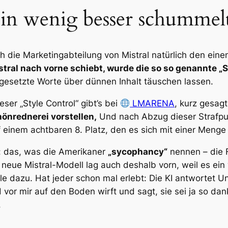
ein wenig besser schummel
h die Marketingabteilung von Mistral natürlich den ein
stral nach vorne schiebt, wurde die so so genannte „
gesetzte Worte über dünnen Inhalt täuschen lassen.
ser „Style Control“ gibt’s bei
LMARENA
, kurz gesagt
önrednerei vorstellen,
Und nach Abzug dieser Strafpun
einem achtbaren 8. Platz, den es sich mit einer Menge a
n: das, was die Amerikaner
„sycophancy“
nennen – die F
neue Mistral-Modell lag auch deshalb vorn, weil es ein
e dazu. Hat jeder schon mal erlebt: Die KI antwortet Uns
vor mir auf den Boden wirft und sagt, sie sei ja so dank
.