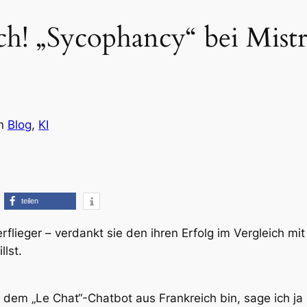
ch! „Sycophancy“ bei Mist
in
Blog
, 
KI
teilen
rflieger – verdankt sie den ihren Erfolg im Vergleich mi
llst.
d dem „Le Chat“-Chatbot aus Frankreich bin, sage ich 