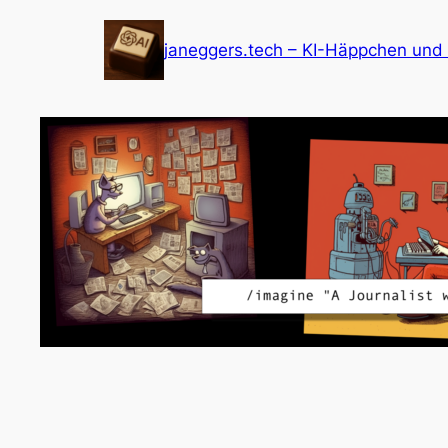
Zum
Inhalt
janeggers.tech – KI-Häppchen und
springen