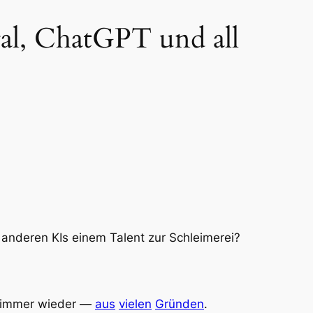
ral, ChatGPT und all
t anderen KIs einem Talent zur Schleimerei?
ja immer wieder —
aus
vielen
Gründen
.