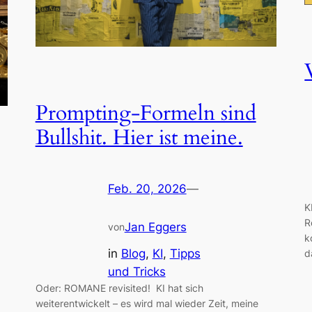
Prompting-Formeln sind
Bullshit. Hier ist meine.
Feb. 20, 2026
—
K
R
Jan Eggers
von
k
in
Blog
, 
KI
, 
Tipps
d
und Tricks
Oder: ROMANE revisited! KI hat sich
weiterentwickelt – es wird mal wieder Zeit, meine