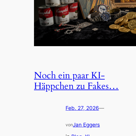
Noch ein paar KI-
Häppchen zu Fakes…
Feb. 27, 2026
—
Jan Eggers
von