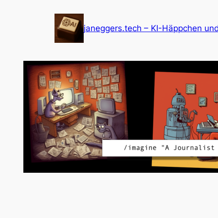
Zum
Inhalt
janeggers.tech – KI-Häppchen un
springen