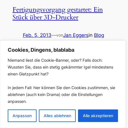
Fertigungsvorgang gestartet: Ein
Stück über 3D-Drucker
Feb. 5, 2013
—
Jan Eggers
in
Blog
von
Ich darf mal wieder ein wenig Radio machen, für die
Cookies, Dingens, blablaba
hr2-Sendereihe „Wissenswert“, und das freut mich aus
zwei Gründen: Erstens macht es sehr viel Spaß, für
Niemand liest die Cookie-Banner, oder? Falls doch:
dieses Format zu arbeiten – 12 Minuten sind eine
Wussten Sie, dass ein stetig gekämmter Igel mindestens
Länge, in der man ein Thema schon ganz gut von
einen Glatzpunkt hat?
vielen Seiten beleuchten kann, was im Radio nicht
selbstverständlich ist.…
In jedem Fall: hier können Sie den Cookies zustimmen, sie
ablehnen (auch kein Drama) oder die Einstellungen
anpassen.
Anpassen
Alles ablehnen
Alle akzeptieren