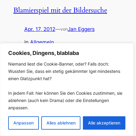
Blamierspiel mit der Bildersuche
Apr. 17, 2012
—
Jan Eggers
von
in
Allgemein
Wussten Sie, dass die Google-Bildersuche auch nach
Cookies, Dingens, blablaba
optisch ähnlichen Bildern suchen kann? Ich wusste das
bis heute nicht – und noch dazu, dass es so einfach
Niemand liest die Cookie-Banner, oder? Falls doch:
ist: Google-Bildersuche aufrufen und ein beliebiges
Wussten Sie, dass ein stetig gekämmter Igel mindestens
Originalbild per Drag&Drop auf die Seite schmeißen.
einen Glatzpunkt hat?
(Mehr zur Ähnlichkeitssuche bei Google.) Und das
habe ich dann mit dem Foto von meiner Profil-Seite…
In jedem Fall: hier können Sie den Cookies zustimmen, sie
ablehnen (auch kein Drama) oder die Einstellungen
anpassen.
Anpassen
Alles ablehnen
Alle akzeptieren