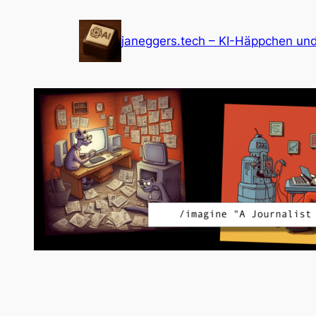
Zum
Inhalt
janeggers.tech – KI-Häppchen un
springen