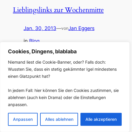
Lieblingslinks zur Wochenmitte
Jan. 30, 2013
—
Jan Eggers
von
in
Blog
Deren drei heuer: 1. Der selbstgebaute
Cookies, Dingens, blablaba
Restaurantwarner-Twitter Wie kann man eine beliebige
Webseite in einen RSS-Feed (und damit indirekt auch
Niemand liest die Cookie-Banner, oder? Falls doch:
in ein Twitter-Account) verwandeln? Eine genial
Wussten Sie, dass ein stetig gekämmter Igel mindestens
einfache Anleitung hat der junge und äußerst
einen Glatzpunkt hat?
umtriebige Journalist Max Zierer in seinem Blog
abgelegt – am praktischen Objekt: er hat nachgebaut,
In jedem Fall: hier können Sie den Cookies zustimmen, sie
was eine Informationsseite der bayerischen
ablehnen (auch kein Drama) oder die Einstellungen
Landesregierung mit…
anpassen.
Anpassen
Alles ablehnen
Alle akzeptieren