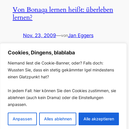
Von Bonaqa lernen heißt: überleben
lernen?
Nov. 23, 2009
—
Jan Eggers
von
in
Blog
Cookies, Dingens, blablaba
Das Internet hat die Medien unumkehrbar verändert:
Regionale Monopole bröckeln, Zeitungen sterben,
Niemand liest die Cookie-Banner, oder? Falls doch:
Geschäftsmodelle wackeln. Während deutsche
Wussten Sie, dass ein stetig gekämmter Igel mindestens
Verleger sich auf Google einschießen, schaut die
einen Glatzpunkt hat?
angelsächsische Medienwelt gebannt auf Rupert
Murdoch und dessen Versuch, Bezahlschranken um
In jedem Fall: hier können Sie den Cookies zustimmen, sie
die Netzangebote seiner Zeitungen zu errichten Man
ablehnen (auch kein Drama) oder die Einstellungen
kann das als innovative Abwehrschlacht deuten – oder
anpassen.
eher als Ausdruck werten von Hilflosigkeit…
Anpassen
Alles ablehnen
Alle akzeptieren