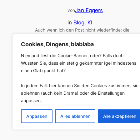
Jan Eggers
von
in
Blog
, 
KI
Auch wenn ich den Post nicht wiederfinde: die
Schlagzeile hat sich eingebrannt. Sie war etwa so:
„Hört auf, ChatGPT und Co. immer noch Rollen á la
Cookies, Dingens, blablaba
‚Ich bin ein genialer PR-Berater‘ zuzweisen! Die
Niemand liest die Cookie-Banner, oder? Falls doch:
Systeme sind inzwischen viel zu gut dafür! Es ist
Wussten Sie, dass ein stetig gekämmter Igel mindestens
2025, kommt damit klar!“ Das Argument klang
einen Glatzpunkt hat?
schlüssig: Große Sprachmodelle sind so mächtig…
In jedem Fall: hier können Sie den Cookies zustimmen, sie
ablehnen (auch kein Drama) oder die Einstellungen
anpassen.
Anpassen
Alles ablehnen
Alle akzeptieren