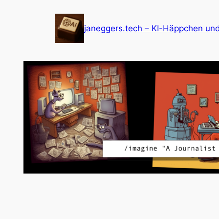
Zum
Inhalt
janeggers.tech – KI-Häppchen un
springen