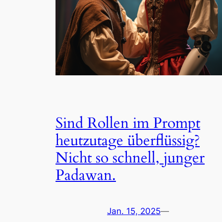
Sind Rollen im Prompt
heutzutage überflüssig?
Nicht so schnell, junger
Padawan.
Jan. 15, 2025
—