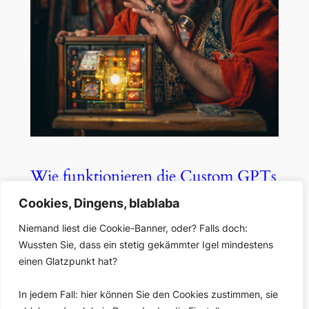
Wie funktionieren die Custom GPTs
– die neuen KI-Assistenten?
Cookies, Dingens, blablaba
Niemand liest die Cookie-Banner, oder? Falls doch:
Jan. 13, 2024
—
Jan Eggers
von
Wussten Sie, dass ein stetig gekämmter Igel mindestens
einen Glatzpunkt hat?
in
Blog
, 
KI
Was es mit dem neuen GPTs-Store auf sich hat, was
In jedem Fall: hier können Sie den Cookies zustimmen, sie
man über die Technologie hinter den GPTs wissen