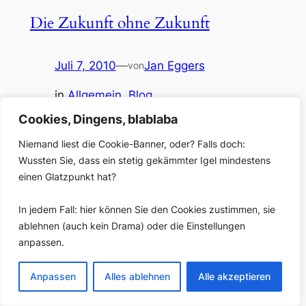
Die Zukunft ohne Zukunft
Juli 7, 2010
—
Jan Eggers
von
in
Allgemein
, 
Blog
Der sendungsbewusste Sterbekandidat, Teil 3: letzter
Cookies, Dingens, blablaba
Teil eines dreiteiligen Essays mit Überlegungen zur
Gegenwart und Zukunft des Radios. Was bisher
Niemand liest die Cookie-Banner, oder? Falls doch:
geschah: Teil 1 [hier zu finden] hat sich den
Wussten Sie, dass ein stetig gekämmter Igel mindestens
Unterschieden in der Medienökonomie und Binnenlogik
einen Glatzpunkt hat?
zwischen dem analogen Radio und dem Metamedium
Internet gewidmet. In Teil 2 [hier] bin ich zwei Kräften
In jedem Fall: hier können Sie den Cookies zustimmen, sie
nachgegangen, die den…
ablehnen (auch kein Drama) oder die Einstellungen
anpassen.
Anpassen
Alles ablehnen
Alle akzeptieren