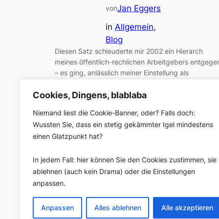
Jan Eggers
von
in
Allgemein
, 
Blog
Diesen Satz schleuderte mir 2002 ein Hierarch
meines öffentlich-rechlichen Arbeitgebers entgege
– es ging, anlässlich meiner Einstellung als
Radioredakteur, um die Frage, welchen Weg Radio,
Cookies, Dingens, blablaba
Fernsehen und Internet wohl nehmen würden. Diese
Hierarch war (und ist) nicht blind; das beliebte: „Da
Niemand liest die Cookie-Banner, oder? Falls doch:
geht auch wieder weg“, das circa 2002 der
Wussten Sie, dass ein stetig gekämmter Igel mindestens
Kommentar der meisten Entscheidungsträger zum
einen Glatzpunkt hat?
Phänomen…
In jedem Fall: hier können Sie den Cookies zustimmen, sie
ablehnen (auch kein Drama) oder die Einstellungen
anpassen.
Anpassen
Alles ablehnen
Alle akzeptieren