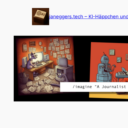
Zum
Inhalt
janeggers.tech – KI-Häppchen un
springen