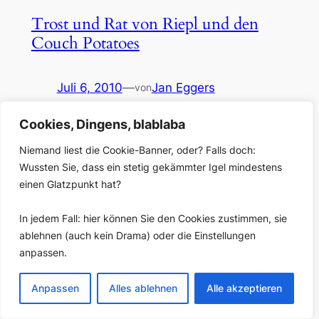
Trost und Rat von Riepl und den
Couch Potatoes
Juli 6, 2010
—
Jan Eggers
von
in
Allgemein
, 
Blog
Cookies, Dingens, blablaba
Der sendungsbewusste Sterbekandidat, Teil 2:
Niemand liest die Cookie-Banner, oder? Falls doch:
nächster Teil eines dreiteiligen Essays mit
Überlegungen zur Gegenwart und Zukunft des Radios.
Wussten Sie, dass ein stetig gekämmter Igel mindestens
Was bisher geschah: In Teil 1 [hier zu finden] habe ich
einen Glatzpunkt hat?
skizziert, wie alt das Radio allmählich auszusehen
beginnt. Jetzt gilt es festzuhalten, dass es so schlimm
In jedem Fall: hier können Sie den Cookies zustimmen, sie
um das scheinbar vergreiste Medium nicht steht. Oder
ablehnen (auch kein Drama) oder die Einstellungen
doch? Radio…
anpassen.
Anpassen
Alles ablehnen
Alle akzeptieren