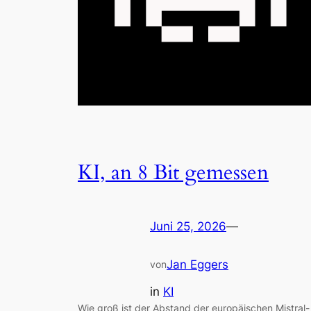
KI, an 8 Bit gemessen
Juni 25, 2026
—
Jan Eggers
von
in
KI
Wie groß ist der Abstand der europäischen Mistral-