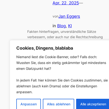
Apr. 22, 2025
—
Jan Eggers
von
in
Blog
, 
KI
Fakten hinterfragen, unverständliche Sätze
verbessern, oder auch nur die Rechtschreibung
gerade rücken: KI ist ein guter Schlussredakteur.
Davon haben wir am meisten, wenn wir eine
Cookies, Dingens, blablaba
versteckte Fähigkeit moderner Sprachmodelle
Niemand liest die Cookie-Banner, oder? Falls doch:
nutzen — die übrigens auch super ist, wenn man
Wussten Sie, dass ein stetig gekämmter Igel mindestens
den Fehlern auf die Schliche kommen will, die die K
einen Glatzpunkt hat?
selber macht.
In jedem Fall: hier können Sie den Cookies zustimmen, sie
ablehnen (auch kein Drama) oder die Einstellungen
anpassen.
Anpassen
Alles ablehnen
Alle akzeptieren