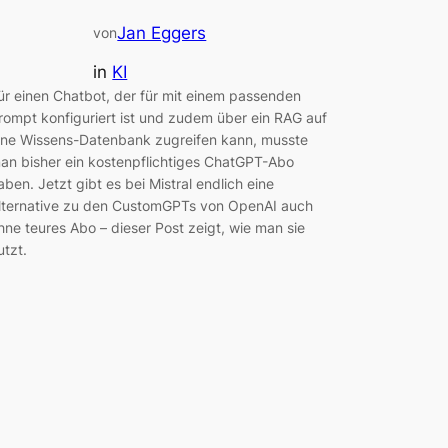
Jan Eggers
von
in
KI
ür einen Chatbot, der für mit einem passenden
rompt konfiguriert ist und zudem über ein RAG auf
ine Wissens-Datenbank zugreifen kann, musste
an bisher ein kostenpflichtiges ChatGPT-Abo
aben. Jetzt gibt es bei Mistral endlich eine
lternative zu den CustomGPTs von OpenAI auch
hne teures Abo – dieser Post zeigt, wie man sie
utzt.