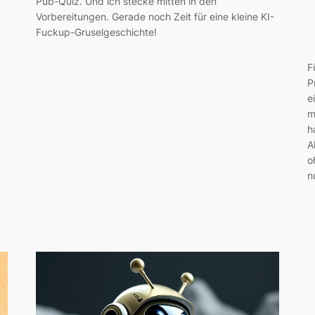
Pub-Quiz. Und ich stecke mitten in den
Vorbereitungen. Gerade noch Zeit für eine kleine KI-
Fuckup-Gruselgeschichte!
F
P
e
m
h
A
o
n