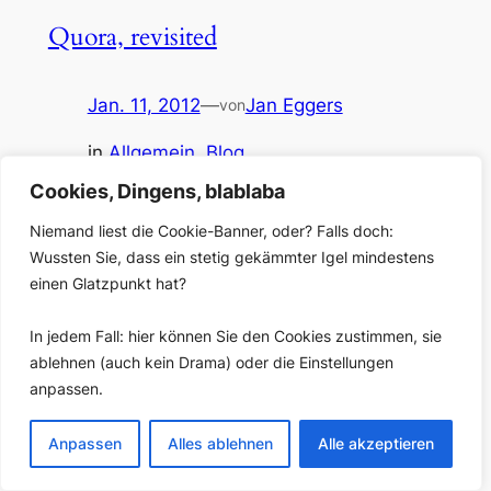
Quora, revisited
Jan. 11, 2012
—
Jan Eggers
von
in
Allgemein
, 
Blog
Januar 2011: Januar 2012: Hoffnungsvoll gestartet,
Cookies, Dingens, blablaba
hart gelandet: Die „Insights“-Statistik von Google zeigt,
dass Quora wohl nicht Fuß fassen kann. Die Frage-
Niemand liest die Cookie-Banner, oder? Falls doch:
Antwort-Community hat bei ihrem Start vor einem Jahr
Wussten Sie, dass ein stetig gekämmter Igel mindestens
eine ziemliche Welle gemacht, teils wegen ihres
einen Glatzpunkt hat?
ziemlich schlemihlhaften Starts („Hey, du! Willst du ein
Invite? Pssssst… genau!“), teils aber auch wegen der
In jedem Fall: hier können Sie den Cookies zustimmen, sie
spannenden Mischung aus…
ablehnen (auch kein Drama) oder die Einstellungen
anpassen.
Anpassen
Alles ablehnen
Alle akzeptieren