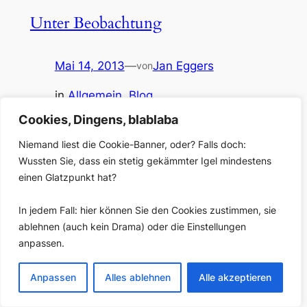
Unter Beobachtung
Mai 14, 2013
—
Jan Eggers
von
in
Allgemein
, 
Blog
Einerseits kann ich ja gut verstehen, dass Bars sich zur
Cookies, Dingens, blablaba
Google-Glass-freien Zone erklären – ebenso wie Kinos
und Nachtclubs. Andererseits kann ich auch Kai
Niemand liest die Cookie-Banner, oder? Falls doch:
Diekmann verstehen, dass er unbedingt so ein Ding
Wussten Sie, dass ein stetig gekämmter Igel mindestens
haben wollte (wenn sie denn schon dem in Kalifornien
einen Glatzpunkt hat?
hospitierenden Bild-Chef zwischenzeitlich Teile seiner
Redaktion wegsparen). Ich auch! Weshalb ich auch
In jedem Fall: hier können Sie den Cookies zustimmen, sie
nicht widerstehen…
ablehnen (auch kein Drama) oder die Einstellungen
anpassen.
Anpassen
Alles ablehnen
Alle akzeptieren