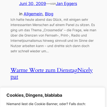
Juni 30, 2009
—
Jan Eggers
von
in
Allgemein
, 
Blog
Ich hatte heute abend das Glück, mit einigen sehr
interessanten Menschen auf einem Panel zu sitzen. Es
ging um das Thema „Crossmedia“ – die Frage, wie man
über die Grenzen von Fernseh-, Print-, Radio und
Internetjournalismus hinweg sinnvoll und im Sinne der
Nutzer arbeiten kann – und drehte sich dann doch
sehr schnell wieder um…
Warme Worte zum Dienstag
Nicely
put
März 17, 2009
—
Jan Eggers
von
Cookies, Dingens, blablaba
in
Blog
Niemand liest die Cookie-Banner, oder? Falls doch: