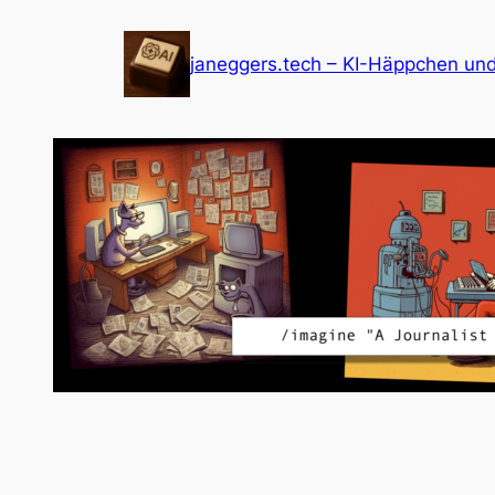
Zum
Inhalt
janeggers.tech – KI-Häppchen un
springen