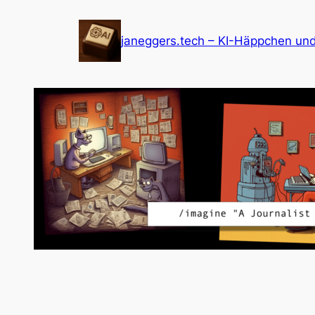
Zum
Inhalt
janeggers.tech – KI-Häppchen un
springen