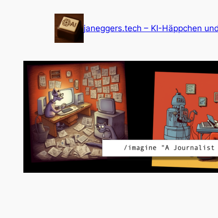
Zum
Inhalt
janeggers.tech – KI-Häppchen un
springen