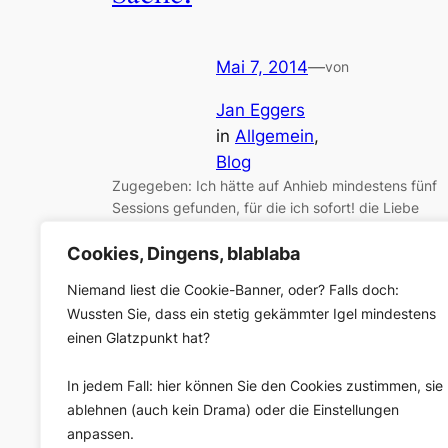
Mai 7, 2014
—
von
Jan Eggers
in
Allgemein
, 
Blog
Zugegeben: Ich hätte auf Anhieb mindestens fünf
Sessions gefunden, für die ich sofort! die Liebe
meines Lebens und meine unmündigen Kleinkinder
stehen lassen hätte, um nach Berlin zu fahren. Aber
Cookies, Dingens, blablaba
das wird in diesem Jahr nicht passieren. Der Grund
Niemand liest die Cookie-Banner, oder? Falls doch:
ist, dass ich mit acht jungen hr-Journalistinnen und 
Wussten Sie, dass ein stetig gekämmter Igel mindestens
Journalisten an Buzzy schraube. Buzzy hat den
einen Glatzpunkt hat?
#rp14-Eröffnungsabend…
In jedem Fall: hier können Sie den Cookies zustimmen, sie
ablehnen (auch kein Drama) oder die Einstellungen
anpassen.