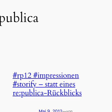
:publica
#rp12 #impressionen
#storify – statt eines
re:publica-Rückblicks
Mai 9, 2012
—
von