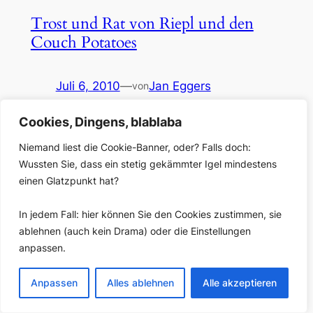
Trost und Rat von Riepl und den
Couch Potatoes
Juli 6, 2010
—
Jan Eggers
von
in
Allgemein
, 
Blog
Cookies, Dingens, blablaba
Der sendungsbewusste Sterbekandidat, Teil 2:
Niemand liest die Cookie-Banner, oder? Falls doch:
nächster Teil eines dreiteiligen Essays mit
Überlegungen zur Gegenwart und Zukunft des Radios.
Wussten Sie, dass ein stetig gekämmter Igel mindestens
Was bisher geschah: In Teil 1 [hier zu finden] habe ich
einen Glatzpunkt hat?
skizziert, wie alt das Radio allmählich auszusehen
beginnt. Jetzt gilt es festzuhalten, dass es so schlimm
In jedem Fall: hier können Sie den Cookies zustimmen, sie
um das scheinbar vergreiste Medium nicht steht. Oder
ablehnen (auch kein Drama) oder die Einstellungen
doch? Radio…
anpassen.
Anpassen
Alles ablehnen
Alle akzeptieren