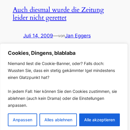
Auch diesmal wurde die Zeitung
leider nicht gerettet
Juli 14, 2009
—
Jan Eggers
von
in
Allgemein
, 
Blog
Cookies, Dingens, blablaba
Wenn man eine Präsentation so anfängt, hat man
natürlich schon gewonnen: Diese beiden jungen
Niemand liest die Cookie-Banner, oder? Falls doch:
Menschen, die hier so sichtbar ein Präsentations-Team
Wussten Sie, dass ein stetig gekämmter Igel mindestens
bilden, studieren Onlinejournalismus an der Hochschule
einen Glatzpunkt hat?
Darmstadt im 2. Semester. Gemeinsam mit ihren
Studienkolleginnen und -kollegen der anderen
In jedem Fall: hier können Sie den Cookies zustimmen, sie
Semester haben sie gestern ihre Semesterprojekte
ablehnen (auch kein Drama) oder die Einstellungen
präsentiert, und ich war neugierig, weil man ja sehr
anpassen.
davon…
Anpassen
Alles ablehnen
Alle akzeptieren