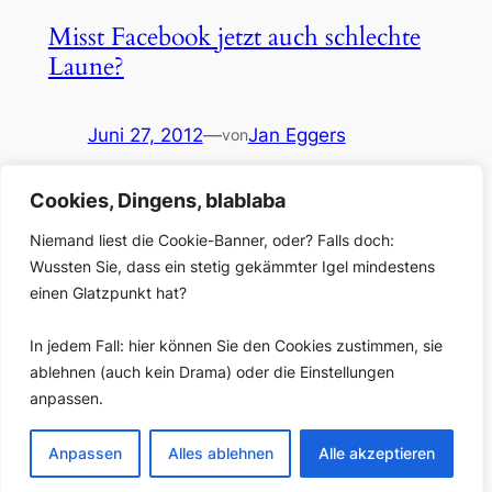
Misst Facebook jetzt auch schlechte
Laune?
Juni 27, 2012
—
Jan Eggers
von
in
Blog
Cookies, Dingens, blablaba
Nachtrag, 28.6.: Mit Kommentar von Facebook – sieht
so aus, als war ich auf der falschen Fãhrte. Ein
Niemand liest die Cookie-Banner, oder? Falls doch:
erstaunlicher Zufallsfund: Es sieht so aus, als ob
Wussten Sie, dass ein stetig gekämmter Igel mindestens
Facebook eine automatisierte Tonalitätsanalyse
einen Glatzpunkt hat?
(„Sentiment“) integriert hat und an Seitenadmins
ausrollt. Herauszufinden, ob Kommentare positiv,
In jedem Fall: hier können Sie den Cookies zustimmen, sie
negativ oder neutral sind: Die Anbieter professioneller
ablehnen (auch kein Drama) oder die Einstellungen
Social-Media–Monitoring-Tools haben das schon
anpassen.
länger im Angebot;…
Anpassen
Alles ablehnen
Alle akzeptieren