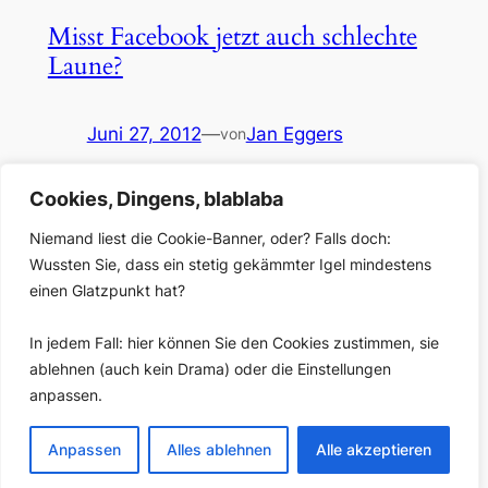
Misst Facebook jetzt auch schlechte
Laune?
Juni 27, 2012
—
Jan Eggers
von
in
Blog
Cookies, Dingens, blablaba
Nachtrag, 28.6.: Mit Kommentar von Facebook – sieht
so aus, als war ich auf der falschen Fãhrte. Ein
Niemand liest die Cookie-Banner, oder? Falls doch:
erstaunlicher Zufallsfund: Es sieht so aus, als ob
Wussten Sie, dass ein stetig gekämmter Igel mindestens
Facebook eine automatisierte Tonalitätsanalyse
einen Glatzpunkt hat?
(„Sentiment“) integriert hat und an Seitenadmins
ausrollt. Herauszufinden, ob Kommentare positiv,
In jedem Fall: hier können Sie den Cookies zustimmen, sie
negativ oder neutral sind: Die Anbieter professioneller
ablehnen (auch kein Drama) oder die Einstellungen
Social-Media–Monitoring-Tools haben das schon
anpassen.
länger im Angebot;…
Anpassen
Alles ablehnen
Alle akzeptieren