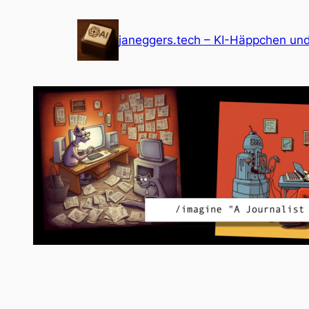
Zum
Inhalt
janeggers.tech – KI-Häppchen un
springen