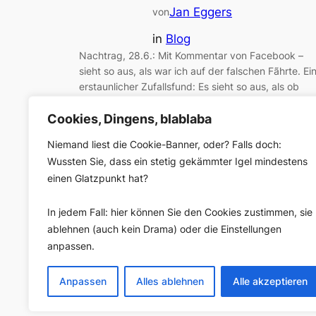
Jan Eggers
von
in
Blog
Nachtrag, 28.6.: Mit Kommentar von Facebook –
sieht so aus, als war ich auf der falschen Fãhrte. Ei
erstaunlicher Zufallsfund: Es sieht so aus, als ob
Facebook eine automatisierte Tonalitätsanalyse
Cookies, Dingens, blablaba
(„Sentiment“) integriert hat und an Seitenadmins
ausrollt. Herauszufinden, ob Kommentare positiv,
Niemand liest die Cookie-Banner, oder? Falls doch:
negativ oder neutral sind: Die Anbieter
Wussten Sie, dass ein stetig gekämmter Igel mindestens
professioneller Social-Media–Monitoring-Tools hab
einen Glatzpunkt hat?
das schon länger im Angebot;…
In jedem Fall: hier können Sie den Cookies zustimmen, sie
ablehnen (auch kein Drama) oder die Einstellungen
anpassen.
Anpassen
Alles ablehnen
Alle akzeptieren