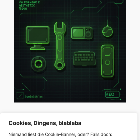
KI-Fälschers Werkzeugkasten
Cookies, Dingens, blablaba
Niemand liest die Cookie-Banner, oder? Falls doch:
Feb. 13, 2026
—
untergeek
in
KI
von