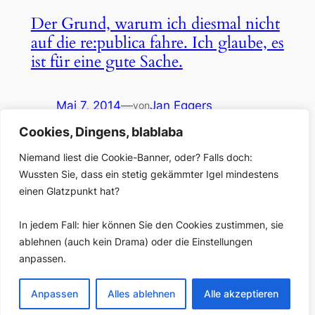
Der Grund, warum ich diesmal nicht
auf die re:publica fahre. Ich glaube, es
ist für eine gute Sache.
Mai 7, 2014
—
Jan Eggers
von
Cookies, Dingens, blablaba
in
Allgemein
, 
Blog
Zugegeben: Ich hätte auf Anhieb mindestens fünf
Niemand liest die Cookie-Banner, oder? Falls doch:
Sessions gefunden, für die ich sofort! die Liebe meines
Wussten Sie, dass ein stetig gekämmter Igel mindestens
Lebens und meine unmündigen Kleinkinder stehen
einen Glatzpunkt hat?
lassen hätte, um nach Berlin zu fahren. Aber das wird
in diesem Jahr nicht passieren. Der Grund ist, dass ich
In jedem Fall: hier können Sie den Cookies zustimmen, sie
mit acht jungen hr-Journalistinnen und -Journalisten an
ablehnen (auch kein Drama) oder die Einstellungen
Buzzy schraube. Buzzy hat den #rp14-
anpassen.
Eröffnungsabend…
Anpassen
Alles ablehnen
Alle akzeptieren