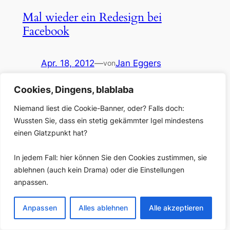
Mal wieder ein Redesign bei
Facebook
Apr. 18, 2012
—
Jan Eggers
von
in
Allgemein
Cookies, Dingens, blablaba
Ach, wie ich diese kleinen Überraschungen von
Niemand liest die Cookie-Banner, oder? Falls doch:
Facebook liebe – sie halten das Leben spannend.
NOT. Ehrlich gesagt, nachdem die Umstellung aller
Wussten Sie, dass ein stetig gekämmter Igel mindestens
Facebook-Seiten auf das Timeline-Design gerade erst
einen Glatzpunkt hat?
vor vier Wochen alle verrückt gemacht hat – vor allem
die Menschen, die sich mit Designs von Berufs wegen
In jedem Fall: hier können Sie den Cookies zustimmen, sie
herumschlagen müssen – hätte ich auf diese
ablehnen (auch kein Drama) oder die Einstellungen
Ankündigung…
anpassen.
Anpassen
Alles ablehnen
Alle akzeptieren