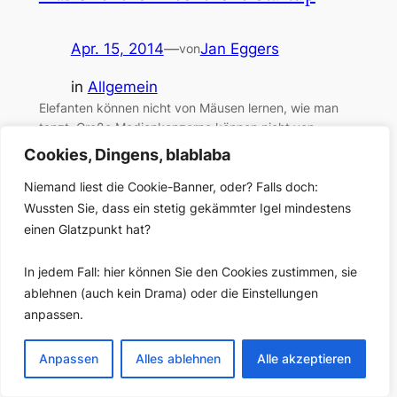
Apr. 15, 2014
—
Jan Eggers
von
in
Allgemein
Elefanten können nicht von Mäusen lernen, wie man
tanzt. Große Medienkonzerne können nicht von
Silicon-Valley-Startups abschauen, wie man beweglich
Cookies, Dingens, blablaba
und innovativ wird. Oder doch? Dem öffentlich-
rechtlichen VRT in Belgien scheint diese
Niemand liest die Cookie-Banner, oder? Falls doch:
Haltungsturnübung zu gelingen – und so etwas zu
Wussten Sie, dass ein stetig gekämmter Igel mindestens
schaffen, was öffentlich-rechtliche Sendern nur selten
einen Glatzpunkt hat?
gelingt: eine verlorene Generation wenigstens ab und
zu zu erreichen.
In jedem Fall: hier können Sie den Cookies zustimmen, sie
ablehnen (auch kein Drama) oder die Einstellungen
anpassen.
Anpassen
Alles ablehnen
Alle akzeptieren