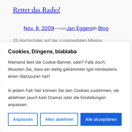
Rettet das Radio!
Nov. 8, 2009
—
Jan Eggers
in
Blog
von
25 Hochschüler auf der crossmedialen Mission
Impossible Und gleich zu Anfang wecke ich falsche
Cookies, Dingens, blablaba
Erwartungen. Lernen, sage ich, könne man ja vor
allem, wenn man scheitert, daran sei nichts
Niemand liest die Cookie-Banner, oder? Falls doch:
Ehrenrühriges. „Und Sie werden wahrscheinlich
Wussten Sie, dass ein stetig gekämmter Igel mindestens
scheitern.“ Wieso? Normalerweise gibt man in
einen Glatzpunkt hat?
Workshops einer Handvoll Leute zwei Tage Zeit. Hier
sitzen 25 Menschen zusammen und haben vier…
In jedem Fall: hier können Sie den Cookies zustimmen, sie
ablehnen (auch kein Drama) oder die Einstellungen
anpassen.
Anpassen
Alles ablehnen
Alle akzeptieren