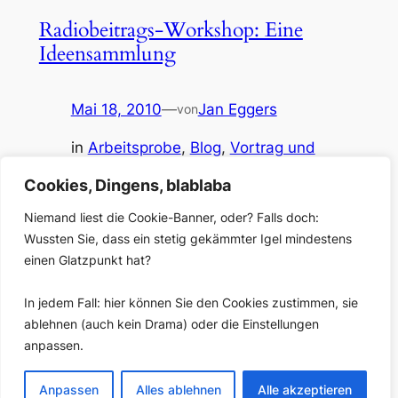
Radiobeitrags-Workshop: Eine
Ideensammlung
Mai 18, 2010
—
Jan Eggers
von
in
Arbeitsprobe
, 
Blog
, 
Vortrag und
Seminar
Cookies, Dingens, blablaba
Aus dem Tiefen der Festplatte: Der Versuch einer
Antwort auf die Frage: Wie kann ich meine Arbeit als
Niemand liest die Cookie-Banner, oder? Falls doch:
Radioreporter verbessern? Ein Mindmap, das
Wussten Sie, dass ein stetig gekämmter Igel mindestens
Ansatzpunkte zusammenstellt, es stammt aus einem
einen Glatzpunkt hat?
Beitragsworkshop im Auftrag der ARD-ZDF-
Medienakademie im März 2010. In lesbarer Form als
In jedem Fall: hier können Sie den Cookies zustimmen, sie
PDF-Dokument [hier] zum Herunterladen. Das
ablehnen (auch kein Drama) oder die Einstellungen
Mindmap wird bei nächster Gelegenheit gemeinsam
anpassen.
mit einem ausführlichen…
Anpassen
Alles ablehnen
Alle akzeptieren