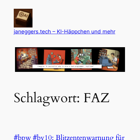
Zum
Inhalt
springen
janeggers.tech – KI-Häppchen und mehr
Schlagwort:
FAZ
#bpw #bv10: Blitzentenwarnung für