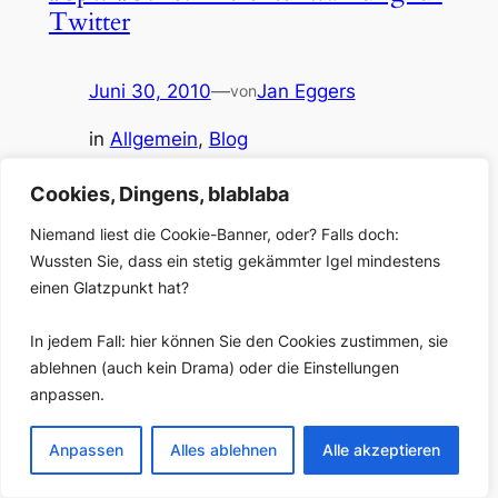
Twitter
Juni 30, 2010
—
Jan Eggers
von
in
Allgemein
, 
Blog
A funny thing happened on the way to the wahl: Wenn
es nur der jungeKollege aus dem Marketing gewesen
Cookies, Dingens, blablaba
wäre, den die Begeisterung weggespült hat. (Für den
Niemand liest die Cookie-Banner, oder? Falls doch:
Screenshot vielen Dank ans reizzentrum; mit einer
Wussten Sie, dass ein stetig gekämmter Igel mindestens
interessanten Mischung aus Medienkritik und
Netzeuphorie die Netzpolitik.) Nun, warum soll man
einen Glatzpunkt hat?
über Gerüchte nicht berichten, wie es die FAZ tut…
In jedem Fall: hier können Sie den Cookies zustimmen, sie
ablehnen (auch kein Drama) oder die Einstellungen
anpassen.
Anpassen
Alles ablehnen
Alle akzeptieren