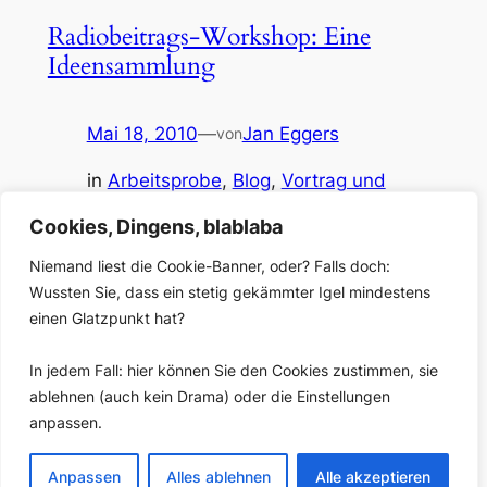
Radiobeitrags-Workshop: Eine
Ideensammlung
Mai 18, 2010
—
Jan Eggers
von
in
Arbeitsprobe
, 
Blog
, 
Vortrag und
Seminar
Cookies, Dingens, blablaba
Aus dem Tiefen der Festplatte: Der Versuch einer
Antwort auf die Frage: Wie kann ich meine Arbeit als
Niemand liest die Cookie-Banner, oder? Falls doch:
Radioreporter verbessern? Ein Mindmap, das
Wussten Sie, dass ein stetig gekämmter Igel mindestens
Ansatzpunkte zusammenstellt, es stammt aus einem
einen Glatzpunkt hat?
Beitragsworkshop im Auftrag der ARD-ZDF-
Medienakademie im März 2010. In lesbarer Form als
In jedem Fall: hier können Sie den Cookies zustimmen, sie
PDF-Dokument [hier] zum Herunterladen. Das
ablehnen (auch kein Drama) oder die Einstellungen
Mindmap wird bei nächster Gelegenheit gemeinsam
anpassen.
mit einem ausführlichen…
Anpassen
Alles ablehnen
Alle akzeptieren