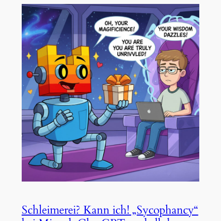
Schleimerei? Kann ich! „Sycophancy“